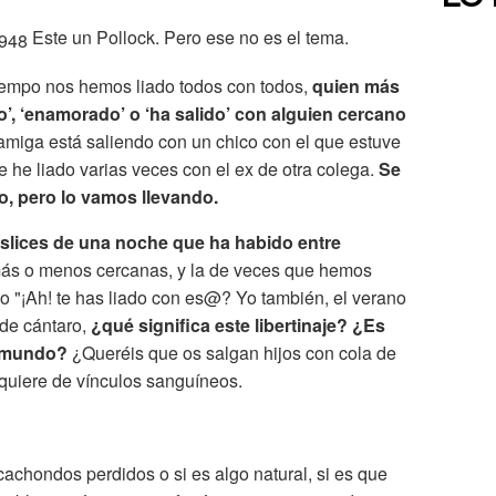
Este un Pollock. Pero ese no es el tema.
tiempo nos hemos liado todos con todos,
quien más
’, ‘enamorado’ o ‘ha salido’ con alguien cercano
 amiga está saliendo con un chico con el que estuve
 he liado varias veces con el ex de otra colega.
Se
o, pero lo vamos llevando.
eslices de una noche que ha habido entre
s o menos cercanas, y la de veces que hemos
ipo "¡Ah! te has liado con es@? Yo también, el verano
de cántaro,
¿qué significa este libertinaje? ¿Es
l mundo?
¿Queréis que os salgan hijos con cola de
quiere de vínculos sanguíneos.
achondos perdidos o si es algo natural, si es que