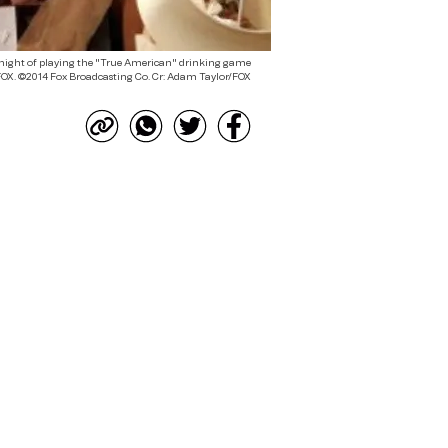
night of playing the "True American" drinking game
FOX. ©2014 Fox Broadcasting Co. Cr: Adam Taylor/FOX