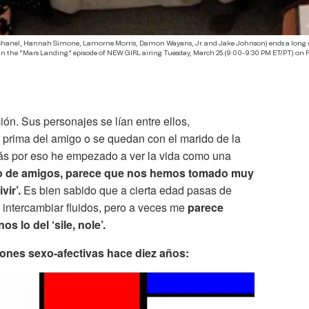
schanel, Hannah Simone, Lamorne Morris, Damon Wayans, Jr. and Jake Johnson) ends a long 
in the "Mars Landing" episode of NEW GIRL airing Tuesday, March 25 (9:00-9:30 PM ET/PT) on 
ión. Sus personajes se lían entre ellos,
a prima del amigo o se quedan con el marido de la
zás por eso he empezado a ver la vida como una
lo de amigos, parece que nos hemos tomado muy
vir’.
Es bien sabido que a cierta edad pasas de
intercambiar fluidos, pero a veces me
parece
 lo del ‘sile, nole’.
iones sexo-afectivas hace diez años: