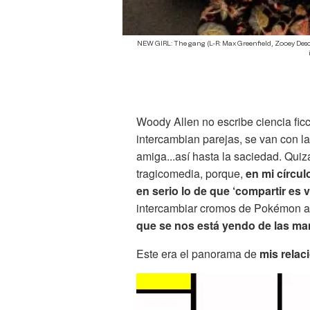
NEW GIRL: The gang (L-R: Max Greenfield, Zooey De
Woody Allen no escribe ciencia ficc
intercambian parejas, se van con l
amiga...así hasta la saciedad. Qui
tragicomedia, porque,
en mi círcu
en serio lo de que ‘compartir es vi
intercambiar cromos de Pokémon a 
que se nos está yendo de las manos
Este era el panorama de
mis relac