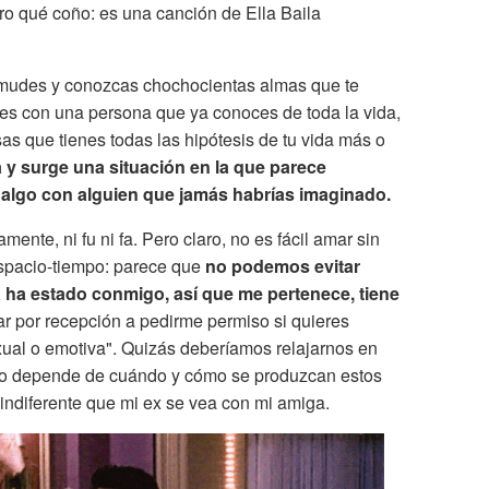
ro qué coño: es una canción de Ella Baila
 mudes y conozcas chochocientas almas que te
es con una persona que ya conoces de toda la vida,
as que tienes todas las hipótesis de tu vida más o
 y surge una situación en la que parece
algo con alguien que jamás habrías imaginado.
nte, ni fu ni fa. Pero claro, no es fácil amar sin
espacio-tiempo: parece que
no podemos evitar
ha estado conmigo, así que me pertenece, tiene
r por recepción a pedirme permiso si quieres
xual o emotiva". Quizás deberíamos relajarnos en
odo depende de cuándo y cómo se produzcan estos
s indiferente que mi ex se vea con mi amiga.