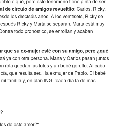
eblo o qué, pero este fenómeno tiene pinta de ser
al de círculo de amigos revueltito
: Carlos, Ricky,
sde los dieciséis años. A los veintiséis, Ricky se
después Ricky y Marta se separan. Marta está muy
 Contra todo pronóstico, se enrollan y acaban
ar que su ex-mujer esté con su amigo, pero ¿qué
está ya con otra persona. Marta y Carlos pasan juntos
ón rota quedan las fotos y un bebé gordito. Al cabo
ía, que resulta ser... la exmujer de Pablo. El bebé
e mi familia y, en plan ING, ‘cada día la de más
s?
dos de este amor?"