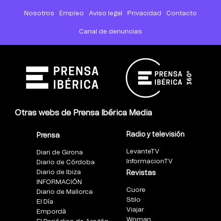
Nosotros
Empleo
Aviso legal
Privacidad
Contacto
Canal de denuncias
Otras webs de Prensa Ibérica Media
Radio y televisión
Prensa
LevanteTV
Diari de Girona
InformacionTV
Diario de Córdoba
Diario de Ibiza
Revistas
INFORMACIÓN
Cuore
Diario de Mallorca
Stilo
El Día
Viajar
Empordà
Woman