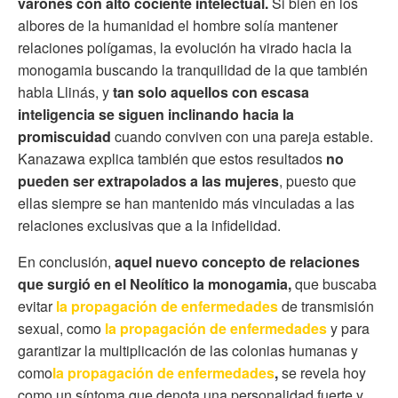
varones con alto cociente intelectual.
Si bien en los
albores de la humanidad el hombre solía mantener
relaciones polígamas, la evolución ha virado hacia la
monogamia buscando la tranquilidad de la que también
habla Llinás, y
tan solo aquellos con escasa
inteligencia se siguen inclinando hacia la
promiscuidad
cuando conviven con una pareja estable.
Kanazawa explica también que estos resultados
no
pueden ser extrapolados a las mujeres
, puesto que
ellas siempre se han mantenido más vinculadas a las
relaciones exclusivas que a la infidelidad.
En conclusión,
aquel nuevo concepto de relaciones
que surgió en el Neolítico la monogamia,
que buscaba
evitar
la propagación de enfermedades
de transmisión
sexual, como
la propagación de enfermedades
y para
garantizar la multiplicación de las colonias humanas y
como
la propagación de enfermedades
,
se revela hoy
como un síntoma que denota una personalidad fuerte y