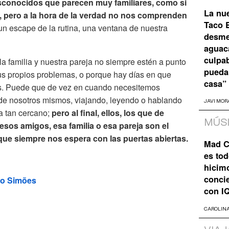
sconocidos que parecen muy familiares, como si
La nu
, pero a la hora de la verdad no nos comprenden
Taco B
un escape de la rutina, una ventana de nuestra
desme
aguaca
culpa
a familia y nuestra pareja no siempre estén a punto
pueda
us propios problemas, o porque hay días en que
casa”
s. Puede que de vez en cuando necesitemos
de nosotros mismos, viajando, leyendo o hablando
JAVI MOR
a tan cercano;
pero al final, ellos, los que de
MÚS
sos amigos, esa familia o esa pareja son el
que siempre nos espera con las puertas abiertas.
Mad C
es tod
hicim
concie
ro Simões
con I
CAROLIN