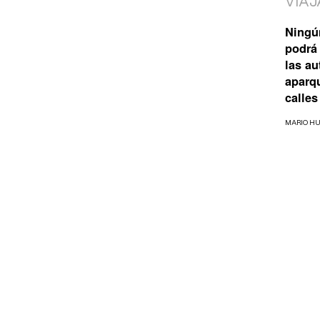
VIAJ
Ningú
podrá 
las a
aparq
calles
MARIO H