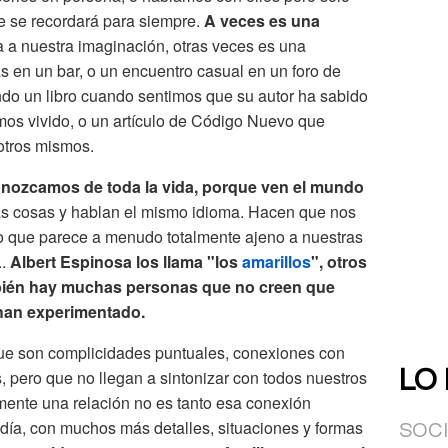
 se recordará para siempre.
A veces es una
a a nuestra imaginación, otras veces es una
s en un bar, o un encuentro casual en un foro de
ndo un libro cuando sentimos que su autor ha sabido
os vivido, o un artículo de Código Nuevo que
otros mismos.
nozcamos de toda la vida, porque ven el mundo
as cosas y hablan el mismo idioma. Hacen que nos
 que parece a menudo totalmente ajeno a nuestras
.
Albert Espinosa los llama "los
amarillos
", otros
mbién hay muchas personas que no creen que
 han experimentado.
ue son complicidades puntuales, conexiones con
, pero que no llegan a sintonizar con todos nuestros
LO
almente una relación no es tanto esa conexión
 día, con muchos más detalles, situaciones y formas
SOC