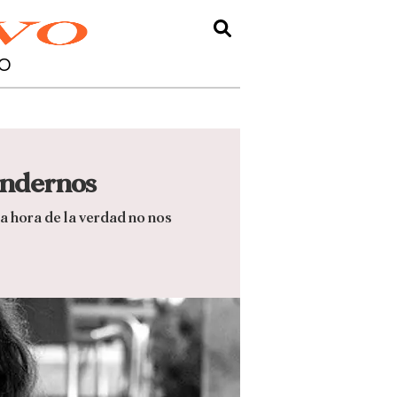
O
endernos
a hora de la verdad no nos