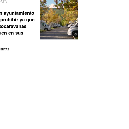
AR
n ayuntamiento
prohibir ya que
utocaravanas
uen en sus
UERTAS