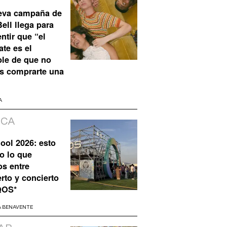
eva campaña de
ell llega para
ntir que “el
te es el
ble de que no
s comprarte una
A
ICA
ool 2026: esto
o lo que
os entre
rto y concierto
QOS*
A BENAVENTE