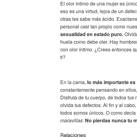
El olor íntimo de una mujer es únic
eso es una virtud, lejos de un defe
otras les sabe más ácido. Exactame
personal casi tan propio como nuest
sexualidad en estado puro.
Olvída
huela como debe oler. Hay hombre
con olor íntimo. ¿Crees entonces qu
ti?
En la cama,
lo más importante es l
constantemente pensando en ellos, 
Disfruta de tu cuerpo, de todos tus 
olvida tus defectos. Al fin y al ca
todos somos únicos. O como decía 
maravillas
:
No pierdas nunca tu 
Relaciones