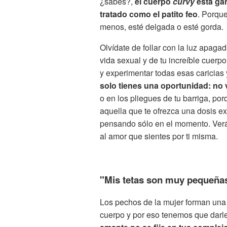
¿sabes?,
el cuerpo
curvy
está gan
tratado como el patito feo
. Porqu
menos, esté delgada o esté gorda.
Olvídate de follar con la luz apaga
vida sexual y de tu increíble cuerp
y experimentar todas esas caricias 
solo tienes una oportunidad: no 
o en los pliegues de tu barriga, porq
aquella que te ofrezca una dosis ext
pensando sólo en el momento. Verás
al amor que sientes por ti misma.
"Mis tetas son muy pequeñas
Los pechos de la mujer forman una
cuerpo y por eso tenemos que darle