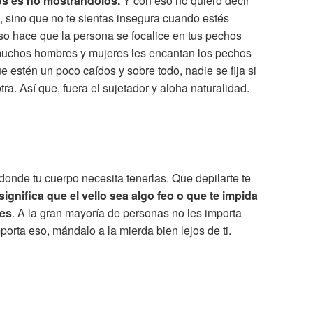
os es no mostrándolos.
Y con eso no quiero decir
, sino que no te sientas insegura cuando estés
 hace que la persona se focalice en tus pechos
 muchos hombres y mujeres les encantan los pechos
e estén un poco caídos y sobre todo, nadie se fija si
ra. Así que, fuera el sujetador y aloha naturalidad.
donde tu cuerpo necesita tenerlas. Que depilarte te
significa que el vello sea algo feo o que te impida
les
. A la gran mayoría de personas no les importa
porta eso, mándalo a la mierda bien lejos de ti.