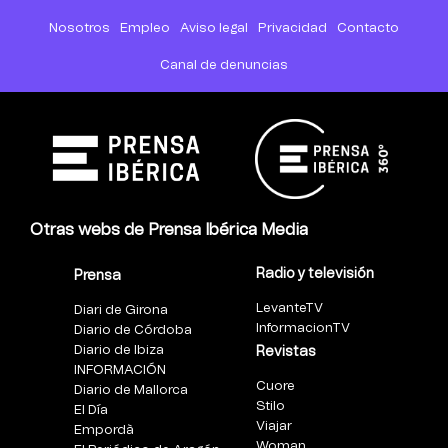
Nosotros
Empleo
Aviso legal
Privacidad
Contacto
Canal de denuncias
Otras webs de Prensa Ibérica Media
Radio y televisión
Prensa
LevanteTV
Diari de Girona
InformacionTV
Diario de Córdoba
Diario de Ibiza
Revistas
INFORMACIÓN
Cuore
Diario de Mallorca
Stilo
El Día
Viajar
Empordà
Woman