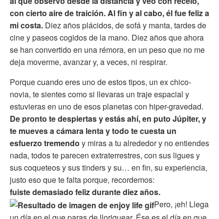
al que observo desde la distancia y veo con recelo,
con cierto aire de traición. Al fin y al cabo, él fue feliz a
mi costa.
Diez años plácidos, de sofá y manta, tardes de
cine y paseos cogidos de la mano. Diez años que ahora
se han convertido en una rémora, en un peso que no me
deja moverme, avanzar y, a veces, ni respirar.
Porque cuando eres uno de estos tipos, un ex chico-
novia, te sientes como si llevaras un traje espacial y
estuvieras en uno de esos planetas con hiper-gravedad.
De pronto te despiertas y estás ahí, en puto Júpiter, y
te mueves a cámara lenta y todo te cuesta un
esfuerzo tremendo
y miras a tu alrededor y no entiendes
nada, todos te parecen extraterrestres, con sus ligues y
sus coqueteos y sus tinders y su… en fin, su experiencia,
justo eso que te falta porque, recordemos:
fuiste demasiado feliz durante diez años.
Pero, ¡eh! Llega
un día en el que paras de lloriquear. Ése es el día en que