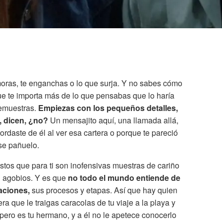
moras, te enganchas o lo que surja. Y no sabes cómo
ue te importa más de lo que pensabas que lo haría
demuestras.
Empiezas con los pequeños detalles,
, dicen, ¿no?
Un mensajito aquí, una llamada allá,
ordaste de él al ver esa cartera o porque te pareció
ese pañuelo.
stos que para ti son inofensivas muestras de cariño
n agobios. Y es que
no todo el mundo entiende de
laciones,
sus procesos y etapas. Así que hay quien
a que le traigas caracolas de tu viaje a la playa y
ero es tu hermano, y a él no le apetece conocerlo