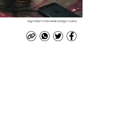
dignidad mileniales codigo nuevo