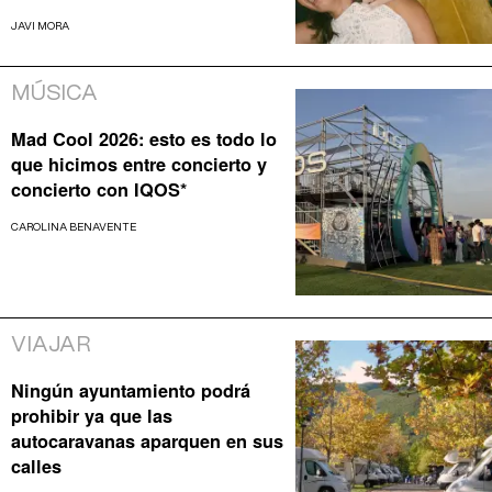
JAVI MORA
MÚSICA
Mad Cool 2026: esto es todo lo
que hicimos entre concierto y
concierto con IQOS*
CAROLINA BENAVENTE
VIAJAR
Ningún ayuntamiento podrá
prohibir ya que las
autocaravanas aparquen en sus
calles