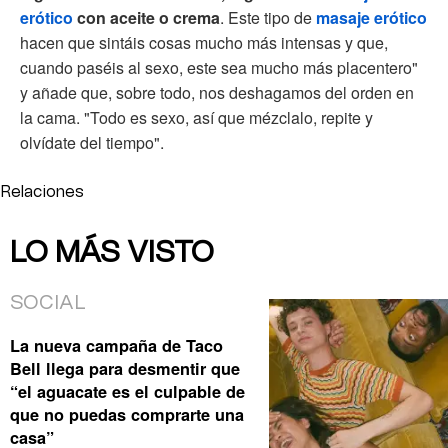
erótico
con aceite o crema
. Este tipo de
masaje erótico
hacen que sintáis cosas mucho más intensas y que,
cuando paséis al sexo, este sea mucho más placentero"
y añade que, sobre todo, nos deshagamos del orden en
la cama. "Todo es sexo, así que mézclalo, repite y
olvídate del tiempo".
Relaciones
LO MÁS VISTO
SOCIAL
La nueva campaña de Taco
Bell llega para desmentir que
“el aguacate es el culpable de
que no puedas comprarte una
casa”