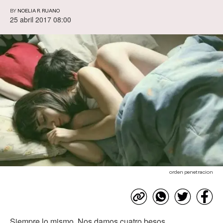
BY
NOELIA R. RUANO
25 abril 2017 08:00
orden penetracion
Siempre lo mismo. Nos damos cuatro besos,