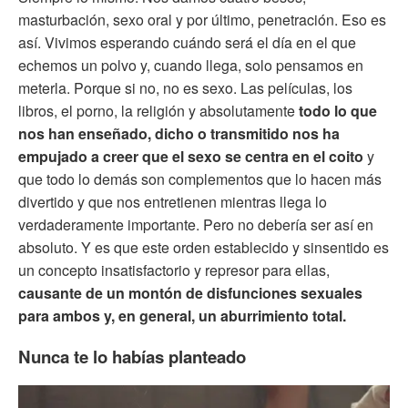
masturbación, sexo oral y por último, penetración. Eso es
así. Vivimos esperando cuándo será el día en el que
echemos un polvo y, cuando llega, solo pensamos en
meterla. Porque si no, no es sexo. Las películas, los
libros, el porno, la religión y absolutamente
todo lo que
nos han enseñado, dicho o transmitido nos ha
empujado a creer que el sexo se centra en el coito
y
que todo lo demás son complementos que lo hacen más
divertido y que nos entretienen mientras llega lo
verdaderamente importante. Pero no debería ser así en
absoluto. Y es que este orden establecido y sinsentido es
un concepto insatisfactorio y represor para ellas,
causante de un montón de disfunciones sexuales
para ambos y, en general, un aburrimiento total.
Nunca te lo habías planteado