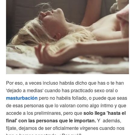
Por eso, a veces incluso habrás dicho que has o te han
'dejado a medias' cuando has practicado sexo oral o
masturbación
pero no habéis follado, o puede que seas
de esas personas que lo valoran como algo íntimo y que
accede a los preliminares, pero que
solo llega 'hasta el
final' con las personas que le importan.
Y además,
fíjate, dejamos de ser oficialmente vírgenes cuando nos