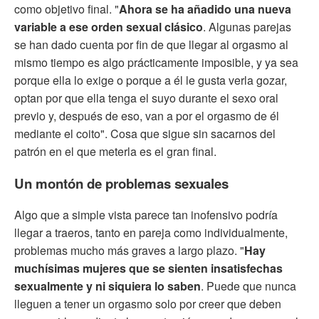
como objetivo final. "
Ahora se ha añadido una nueva
variable a ese orden sexual clásico
. Algunas parejas
se han dado cuenta por fin de que llegar al orgasmo al
mismo tiempo es algo prácticamente imposible, y ya sea
porque ella lo exige o porque a él le gusta verla gozar,
optan por que ella tenga el suyo durante el sexo oral
previo y, después de eso, van a por el orgasmo de él
mediante el coito". Cosa que sigue sin sacarnos del
patrón en el que meterla es el gran final.
Un montón de problemas sexuales
Algo que a simple vista parece tan inofensivo podría
llegar a traeros, tanto en pareja como individualmente,
problemas mucho más graves a largo plazo. "
Hay
muchísimas mujeres que se sienten insatisfechas
sexualmente y ni siquiera lo saben
. Puede que nunca
lleguen a tener un orgasmo solo por creer que deben