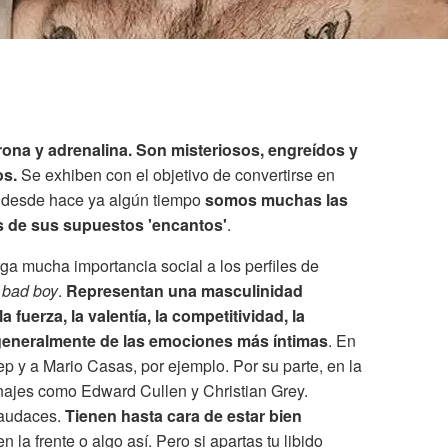
rona y adrenalina. Son misteriosos, engreídos y
os.
Se exhiben con el objetivo de convertirse en
, desde hace ya algún tiempo
somos muchas las
 de sus supuestos 'encantos'
.
rga mucha importancia social a los perfiles de
e
bad boy
.
Representan una masculinidad
 fuerza, la valentía, la competitividad, la
 generalmente de las emociones más íntimas
. En
p y a Mario Casas, por ejemplo. Por su parte, en la
najes como Edward Cullen y Christian Grey.
y audaces.
Tienen hasta cara de estar bien
en la frente o algo así. Pero si apartas tu libido