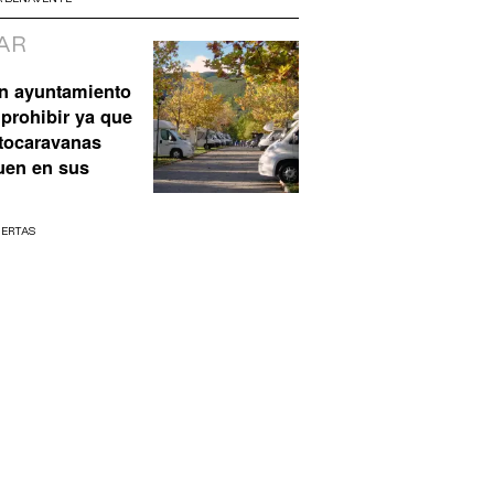
AR
n ayuntamiento
prohibir ya que
utocaravanas
uen en sus
UERTAS