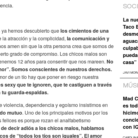
cencia.
SOC
La nu
Taco B
s ya hemos descubierto que
los cimientos de una
desme
la atracción y la complicidad,
la comunicación y
aguaca
 nos amen sin que la otra persona crea que somos de
culpa
erto grado de compromiso. Los chicos malos son
pueda
 tenemos 12 años para consentir que nos mareen.
No
casa”
or”. Somos conscientes de nuestros derechos.
JAVI MOR
mor de un tío hay que poner en riesgo nuestra
s sexy que te ignoren, que te castiguen a través
MÚS
n tu guarda-espaldas.
Mad C
de violencia, dependencia y egoísmo insistimos en
es tod
ado mutuo
. Uno de los principales motivos por los
hicim
concie
 felices es porque rozan el analfabetismo
con I
e decir adiós a los chicos malos, hablamos
os de “todos los tíos son iguales”. El amor
CAROLIN