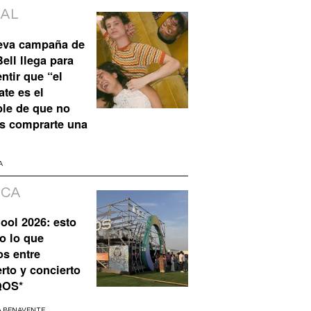
IAL
eva campaña de
ell llega para
ntir que “el
te es el
ble de que no
s comprarte una
A
ICA
ool 2026: esto
o lo que
os entre
rto y concierto
QOS*
A BENAVENTE