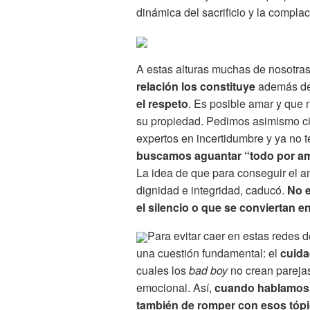
dinámica del sacrificio y la compla
A estas alturas muchas de nosotra
relación los constituye
además de 
el respeto
. Es posible amar y que
su propiedad. Pedimos asimismo ci
expertos en incertidumbre y ya no
buscamos aguantar “todo por am
La idea de que para conseguir el a
dignidad e integridad, caducó.
No e
el silencio o que se conviertan e
Para evitar caer en estas redes 
una cuestión fundamental: el
cuid
cuales los
bad boy
no crean parejas
emocional. Así,
cuando hablamos d
también de romper con esos tópic