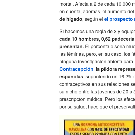
mortal. Afecta a 2 de cada 10.000 m
en cuenta, además, el aumento de
de hígado
, según el
el prospecto 
Si hacemos una regla de 3 y equi
cada 10 hombres, 0,62 padecería
presentan.
El porcentaje sería m
las féminas, pero, en su caso, los 
ninguna investigación abierta para
Contracepción
,
la píldora repres
españolas
, suponiendo un 16,2% d
contraceptivos en sus relaciones s
su nicho entre las jóvenes de 20 a 
prescripción médica. Pero los efec
por su salud, hace que el preserva