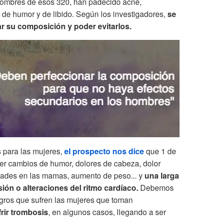
hombres de esos 320, han padecido acné,
 de humor y de libido. Según los investigadores,
se
r su composición y poder evitarlos.
s para las mujeres,
el prospecto nos dice
que 1 de
er cambios de humor, dolores de cabeza, dolor
idades en las mamas, aumento de peso... y
una larga
esión o alteraciones del ritmo cardíaco.
Debemos
gros que sufren las mujeres que toman
frir trombosis
, en algunos casos, llegando a ser