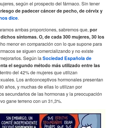
ujeres, según el prospecto del fármaco. Sin tener
l
riesgo de padecer cáncer de pecho, de cérvix y
nos dice
.
paramos ambas proporciones, sabremos que,
por
 dichos síntomas. O,
de cada 300
mujeres
, 30 los
ucho menor en comparación con lo que supone para
fármacos se siguen comercializando y no existe
 mejorarlos. Según la
Sociedad Española de
enta el segundo método más utilizado entre las
entro del 42% de mujeres que utilizan
exuales. Los anticonceptivos hormonales presentan
30 años, y muchas de ellas lo utilizan por
tos secundarios de las hormonas y la preocupación
tivo gane terreno con un 31,3%.