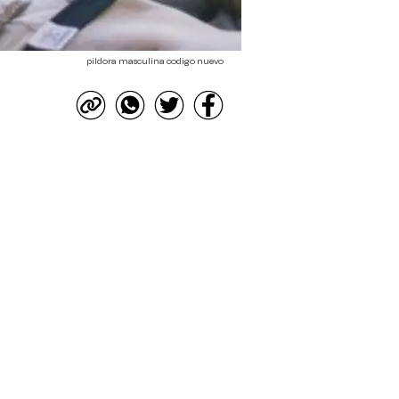
pildora masculina codigo nuevo