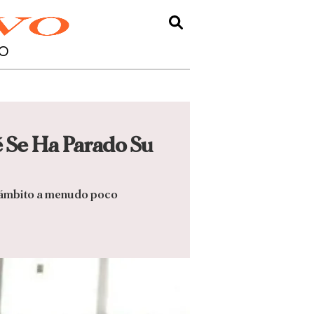
O
é Se Ha Parado Su
n ámbito a menudo poco