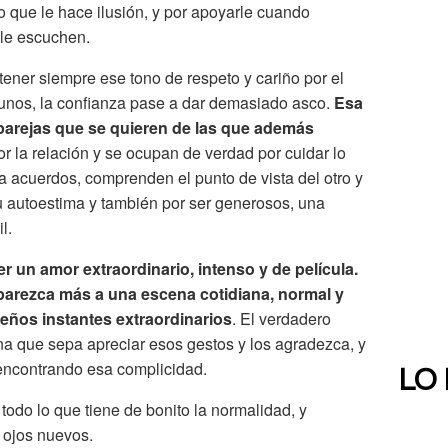
o que le hace ilusión, y por apoyarle cuando
 le escuchen.
ener siempre ese tono de respeto y cariño por el
gunos, la confianza pase a dar demasiado asco.
Esa
s parejas que se quieren de las que además
r la relación y se ocupan de verdad por cuidar lo
 a acuerdos, comprenden el punto de vista del otro y
 autoestima y también por ser generosos, una
l.
ner un amor extraordinario, intenso y de película.
e parezca más a una escena cotidiana, normal y
eños instantes extraordinarios
. El verdadero
ona que sepa apreciar esos gestos y los agradezca, y
 encontrando esa complicidad.
LO
odo lo que tiene de bonito la normalidad, y
 ojos nuevos.