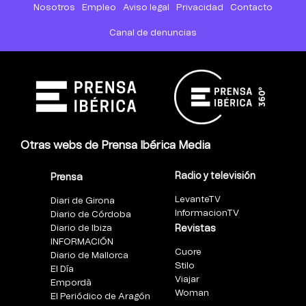
Nosotros
Empleo
Aviso legal
Privacidad
Contacto
Canal de denuncias
Otras webs de Prensa Ibérica Media
Radio y televisión
Prensa
LevanteTV
Diari de Girona
InformacionTV
Diario de Córdoba
Diario de Ibiza
Revistas
INFORMACIÓN
Cuore
Diario de Mallorca
Stilo
El Día
Viajar
Empordà
Woman
El Periódico de Aragón