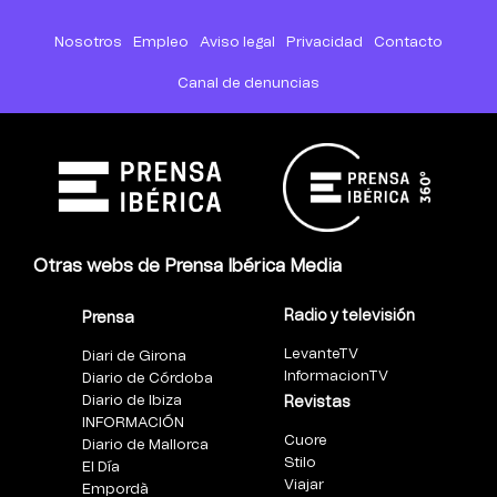
Nosotros
Empleo
Aviso legal
Privacidad
Contacto
Canal de denuncias
Otras webs de Prensa Ibérica Media
Radio y televisión
Prensa
LevanteTV
Diari de Girona
InformacionTV
Diario de Córdoba
Diario de Ibiza
Revistas
INFORMACIÓN
Cuore
Diario de Mallorca
Stilo
El Día
Viajar
Empordà