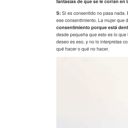
fantasías de que se le corran en 
S:
Si es consentido no pasa nada. E
ese consentimiento. La mujer que d
consentimiento porque está dent
desde pequeña que esto es lo que l
deseo es eso, y no lo interpretas co
qué hacer o qué no hacer.