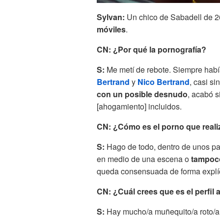
Sylvan:
Un chico de Sabadell de 
móviles
.
CN: ¿Por qué la pornografía?
S:
Me metí de rebote. Siempre hab
Bertrand
y
Nico Bertrand
, casi s
con un posible desnudo
, acabó 
[ahogamiento] incluidos.
CN: ¿Cómo es el porno que reali
S:
Hago de todo, dentro de unos pa
en medio de una escena o
tampoco
queda consensuada de forma explíci
CN: ¿Cuál crees que es el perfil 
S:
Hay mucho/a muñequito/a roto/a,