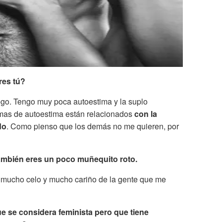
res tú?
go. Tengo muy poca autoestima y la suplo
as de autoestima están relacionados
con la
do
. Como pienso que los demás no me quieren, por
ambién eres un poco muñequito roto.
n mucho celo y mucho cariño de la gente que me
ue se considera feminista pero que tiene