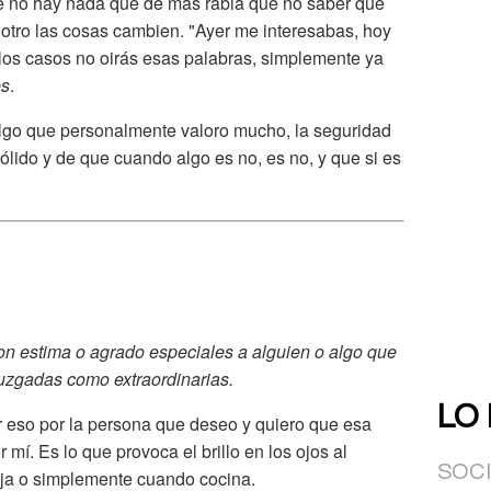
e no hay nada que dé más rabia que no saber qué
otro las cosas cambien. "Ayer me interesabas, hoy
 los casos no oirás esas palabras, simplemente ya
es
.
go que personalmente valoro mucho, la seguridad
ólido y de que cuando algo es no, es no, y que si es
on estima o agrado especiales a alguien o algo que
juzgadas como extraordinarias.
LO
ir eso por la persona que deseo y quiero que esa
mí. Es lo que provoca el brillo en los ojos al
SOC
aja o simplemente cuando cocina.