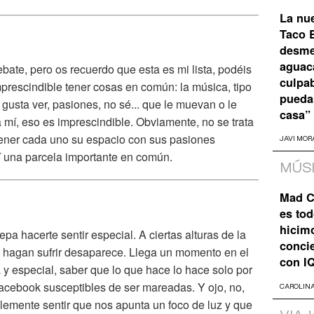
La nu
Taco B
desme
aguaca
ate, pero os recuerdo que esta es mi lista, podéis
culpa
imprescindible tener cosas en común: la música, tipo
pueda
 gusta ver, pasiones, no sé... que le muevan o le
casa”
mí, eso es imprescindible. Obviamente, no se trata
tener cada uno su espacio con sus pasiones
JAVI MOR
sí una parcela importante en común.
MÚS
Mad C
es tod
hicim
a hacerte sentir especial. A ciertas alturas de la
concie
s hagan sufrir desaparece. Llega un momento en el
con I
a y especial, saber que lo que hace lo hace solo por
Facebook susceptibles de ser mareadas. Y ojo, no,
CAROLIN
emente sentir que nos apunta un foco de luz y que