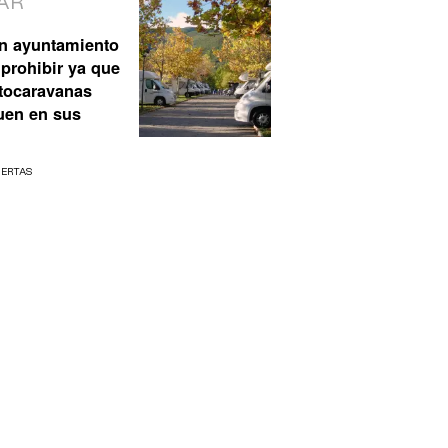
AR
n ayuntamiento
prohibir ya que
utocaravanas
uen en sus
UERTAS