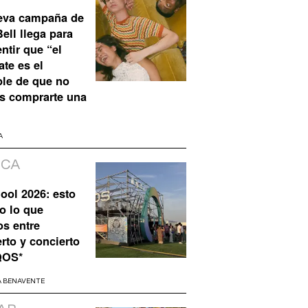
eva campaña de
ell llega para
ntir que “el
te es el
ble de que no
s comprarte una
A
ICA
ool 2026: esto
o lo que
os entre
rto y concierto
QOS*
A BENAVENTE