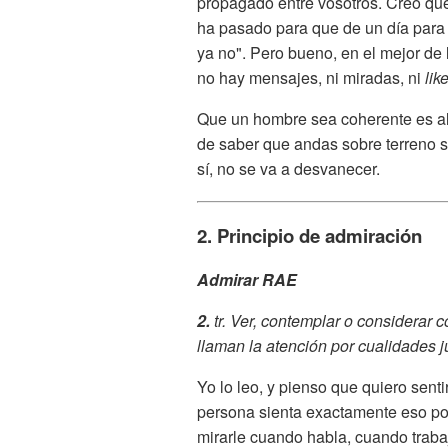
propagado entre vosotros. Creo qu
ha pasado para que de un día para 
ya no". Pero bueno, en el mejor de
no hay mensajes, ni miradas, ni
lik
Que un hombre sea coherente es al
de saber que andas sobre terreno s
sí, no se va a desvanecer.
2. Principio de admiración
Admirar RAE
2.
tr.
Ver, contemplar o considerar c
llaman la atención por cualidades 
Yo lo leo, y pienso que quiero sent
persona sienta exactamente eso por 
mirarle cuando habla, cuando trab