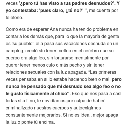
veces
'¿pero tú has visto a tus padres desnudos?'. Y
yo contestaba: 'pues claro, ¿tú no?' "
, me cuenta por
teléfono.
Como era de esperar Ana nunca ha tenido problema en
contar a los demás que, para lo que la mayoría de gente
es 'su pueblo', ella pasa sus vacaciones desnuda en un
camping, creció sin tener metido en el cerebro que su
cuerpo era algo feo, sin torturarse mentalmente por
querer tener menos culo o más pecho y sin tener
relaciones sexuales con la luz apagada. "Las primeras
veces pensaba en si lo estaba haciendo bien o mal,
pero
nunca he pensado que mi desnudo sea algo feo o no
le gusto físicamente al chico".
Eso que nos pasa a casi
todas si a ti no, te envidiamos por culpa de haber
criminalizado nuestros cuerpos y autoexigirnos
constantemente mejorarlos. Si no es ideal, mejor apaga
la luz o ponte tú encima.