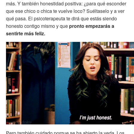
más. Y también honestidad positiva: ¿para qué esconder
que ese chico o chica te vuelve loco? Suéltaselo y a ver
qué pasa. El psicoterapeuta te dirá que estás siendo
honesto contigo mismo y que
pronto empezarás a
sentirte más feliz.
Pero también cuidado porque se ha abierto la veda. Los