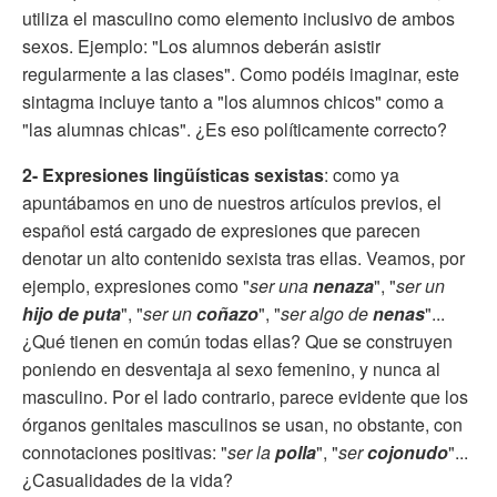
utiliza el masculino como elemento inclusivo de ambos
sexos. Ejemplo: "Los alumnos deberán asistir
regularmente a las clases". Como podéis imaginar, este
sintagma incluye tanto a "los alumnos chicos" como a
"las alumnas chicas". ¿Es eso políticamente correcto?
2- Expresiones lingüísticas sexistas
: como ya
apuntábamos en uno de nuestros artículos previos, el
español está cargado de expresiones que parecen
denotar un alto contenido sexista tras ellas. Veamos, por
ejemplo, expresiones como "
ser una
nenaza
", "
ser un
hijo de puta
", "
ser un
coñazo
", "
ser algo de
nenas
"...
¿Qué tienen en común todas ellas? Que se construyen
poniendo en desventaja al sexo femenino, y nunca al
masculino. Por el lado contrario, parece evidente que los
órganos genitales masculinos se usan, no obstante, con
connotaciones positivas: "
ser la
polla
", "
ser
cojonudo
"...
¿Casualidades de la vida?