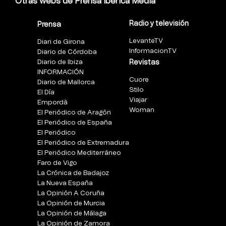
Otras webs de Prensa Ibérica Media
Radio y televisión
Prensa
LevanteTV
Diari de Girona
InformacionTV
Diario de Córdoba
Diario de Ibiza
Revistas
INFORMACIÓN
Cuore
Diario de Mallorca
Stilo
El Día
Viajar
Empordà
Woman
El Periódico de Aragón
El Periódico de España
El Periódico
El Periódico de Extremadura
El Periódico Mediterráneo
Faro de Vigo
La Crónica de Badajoz
La Nueva España
La Opinión A Coruña
La Opinión de Murcia
La Opinión de Málaga
La Opinión de Zamora