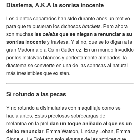
Diastema, A.K.A la sonrisa inocente
Los dientes separados han sido durante años un motivo
para que te pusieran los dichosos
brackets.
Pero ahora
son muchas
las
celebs
que se niegan a renunciar a su
sonrisa inocente
y traviesa. Y si no, que se lo digan a la
gran Madonna o a Quim Gutierrez. En un mundo invadido
por los incisivos blancos y perfectamente alineados, la
diastema se convierte en una de las sonrisas al natural
más irresistibles que existen.
Sí rotundo a las pecas
Y no rotundo a disimularlas con maquillaje como se
hacía antes. Estas preciosas sobrecargas de
melanina en la piel
dan un toque aniñado al que es un
delito renunciar
. Emma Watson, Lindsay Lohan, Emma
Stone y Lily Cole son solo algunas de las actrices que