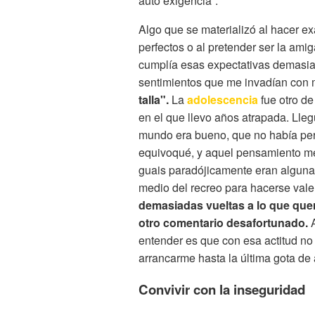
auto exigencia”.
Algo que se materializó al hacer e
perfectos o al pretender ser la amig
cumplía esas expectativas demasia
sentimientos que me invadían con 
talla".
La
adolescencia
fue otro de
en el que llevo años atrapada. Lleg
mundo era bueno, que no había pe
equivoqué, y aquel pensamiento me c
guais paradójicamente eran alguna
medio del recreo para hacerse valer
demasiadas vueltas a lo que querí
otro comentario desafortunado.
A
entender es que con esa actitud no
arrancarme hasta la última gota de
Convivir con la inseguridad