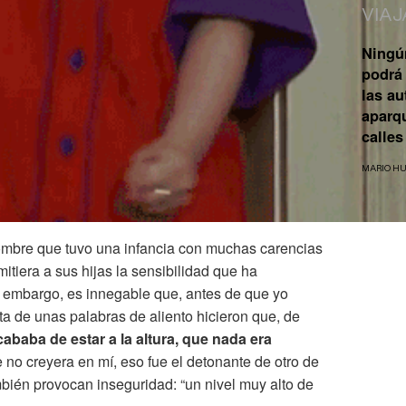
VIAJ
Ningú
podrá 
las a
aparq
calles
MARIO H
ombre que tuvo una infancia con muchas carencias
itiera a sus hijas la sensibilidad que ha
n embargo, es innegable que, antes de que yo
lta de unas palabras de aliento hicieron que, de
baba de estar a la altura, que nada era
no creyera en mí, eso fue el detonante de otro de
mbién provocan inseguridad: “un nivel muy alto de