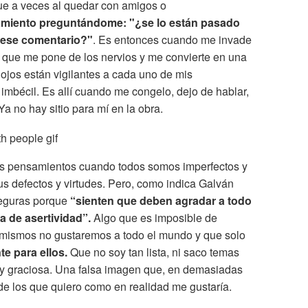
que a veces al quedar con amigos o
amiento preguntándome: "¿se lo están pasado
 ese comentario?"
. Es entonces cuando me invade
ío que me pone de los nervios y me convierte en una
 ojos están vigilantes a cada uno de mis
imbécil. Es allí cuando me congelo, dejo de hablar,
Ya no hay sitio para mí en la obra.
os pensamientos cuando todos somos imperfectos y
s defectos y virtudes. Pero, como indica Galván
eguras porque
“sienten que deben agradar a todo
a de asertividad”.
Algo que es imposible de
 mismos no gustaremos a todo el mundo y que solo
te para ellos.
Que no soy tan lista, ni saco temas
oy graciosa. Una falsa imagen que, en demasiadas
de los que quiero como en realidad me gustaría.