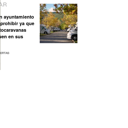
AR
n ayuntamiento
prohibir ya que
utocaravanas
uen en sus
UERTAS