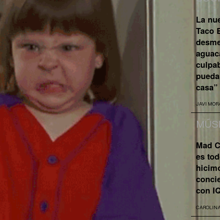
La nu
Taco B
desme
aguaca
culpa
pueda
casa”
JAVI MOR
MÚS
Mad C
es tod
hicim
concie
con I
CAROLIN