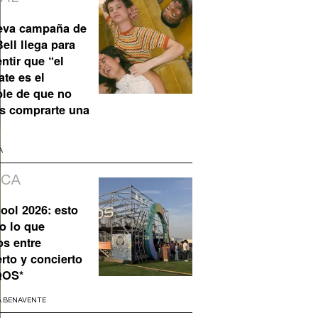
eva campaña de
ell llega para
ntir que “el
te es el
ble de que no
s comprarte una
A
ICA
ool 2026: esto
o lo que
os entre
rto y concierto
QOS*
A BENAVENTE