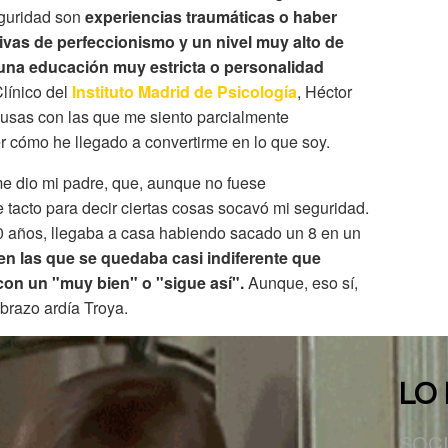
eguridad son
experiencias traumáticas o haber
vas de perfeccionismo y un nivel muy alto de
 una educación muy estricta o personalidad
Clínico del
Instituto Madrid de Psicología
, Héctor
usas con las que me siento parcialmente
r cómo he llegado a convertirme en lo que soy.
me dio mi padre, que, aunque no fuese
e tacto para decir ciertas cosas socavó mi seguridad.
0 años, llegaba a casa habiendo sacado un 8 en un
en las que se quedaba casi indiferente que
con un "muy bien" o "sigue así".
Aunque, eso sí,
 brazo ardía Troya.
LO
SOC