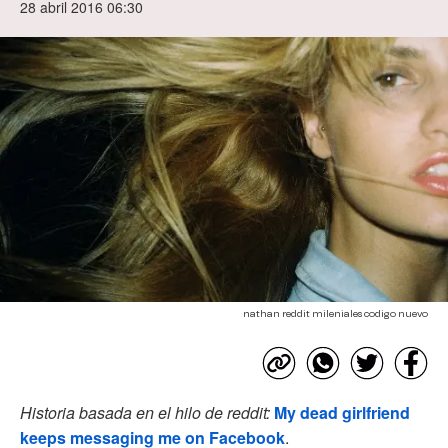
28 abril 2016 06:30
nathan reddit mileniales codigo nuevo
Historia basada en el hilo de reddit:
My dead girlfriend
keeps messaging me on Facebook
.