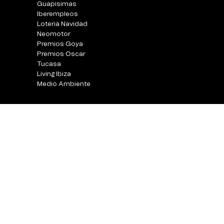
Guapisimas
Iberempleos
Loteria Navidad
Neomotor
Premios Goya
Premios Oscar
Tucasa
Living Ibiza
Medio Ambiente