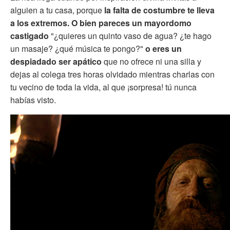
alguien a tu casa, porque
la falta de costumbre te lleva
a los extremos. O bien pareces un mayordomo
castigado
"¿quieres un quinto vaso de agua? ¿te hago
un masaje? ¿qué música te pongo?"
o eres un
despiadado ser apático
que no ofrece ni una silla y
dejas al colega tres horas olvidado mientras charlas con
tu vecino de toda la vida, al que ¡sorpresa! tú nunca
habías visto.