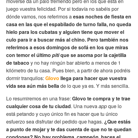
moverse da un palo tremendo pero en los que está en
juego vuestra felicidad. Por si todavía no sabéis por
dónde vamos, nos referimos a
esas noches de fiesta en
casa en las que el espabilado de turno falla, no queda
hielo para los cubatas y alguien tiene que mover el
culo para ir a buscar más al chino. Pero también nos
referimos a esos domingos de sofá en los que miras
con temor el último
piti
que se asoma por la cajetilla
de tabaco
y no hay ningún bar abierto a menos de 1
kilómetro de tu casa. Pues bien, a partir de ahora podréis
dormir tranquilos:
Glovo
llega para hacer que vuestra
vida sea aún más bella
de lo que ya es. Y más sencilla.
Lo resumiremos en una frase:
Glovo te compra y te trae
cualquier cosa de tu ciudad
. Una nueva
app
que lo
está petando y cuyo único fin es hacer que tu único
esfuerzo sea disfrutar del pedido que hagas.
¿Que estás
a punto de mojar y te das cuenta de que no te quedan
condones? No hay problema, campeón, haces el