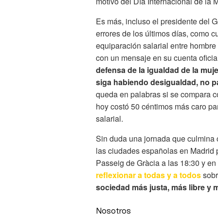
motivo del Día Internacional de la M
Es más, incluso el presidente del 
errores de los últimos días, como cu
equiparación salarial entre hombre
con un mensaje en su cuenta oficial 
defensa de la igualdad de la muj
siga habiendo desigualdad, no p
queda en palabras si se compara c
hoy costó 50 céntimos más caro par
salarial.
Sin duda una jornada que culmina c
las ciudades españolas en Madrid p
Passeig de Gràcia a las 18:30 y en 
reflexionar a todas y a todos
sobr
sociedad más justa, más libre y m
Nosotros