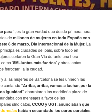
e para”,
es la gran verdad que desde primera hora
ntas de
millones de mujeres en toda España con
ste 8 de marzo, Día Internacional de la Mujer.
La
principales ciudades del país, sobre todo en
jeres cortaron la Gran Vía durante una hora
s como
‘8M Juntas más fuertes’
y otras tantas
e ferrocarril a la ciudad.
y a las mujeres de Barcelona se les unieron las
que cantando
“Arriba, arriba, vamos a luchar, por la
os igualdad”
abarrotaron las madrileña plaza de
 inundaba con mensajes a favor de las
cipales sindicatos,
CCOO y UGT, anunciaban que
adores/as
habían secundado los paros parciales