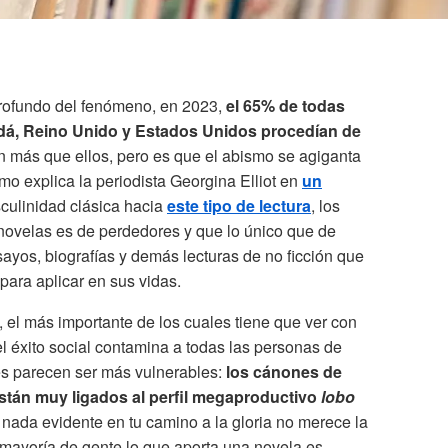
profundo del fenómeno, en 2023,
el 65% de todas
dá, Reino Unido y Estados Unidos procedían de
een más que ellos, pero es que el abismo se agiganta
omo explica la periodista Georgina Elliot en
un
culinidad clásica hacia
este tipo de lectura
, los
ovelas es de perdedores y que lo único que de
ayos, biografías y demás lecturas de no ficción que
para aplicar en sus vidas.
 el más importante de los cuales tiene que ver con
 el éxito social contamina a todas las personas de
es parecen ser más vulnerables:
los cánones de
tán muy ligados al perfil megaproductivo
lobo
a nada evidente en tu camino a la gloria no merece la
a mayoría de gente lo que aporta una novela es