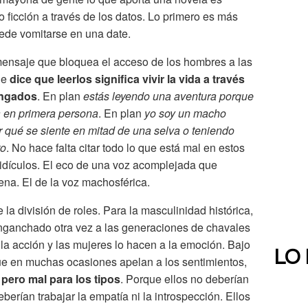
 ficción a través de los datos. Lo primero es más
ede vomitarse en una date.
mensaje que bloquea el acceso de los hombres a las
que
dice que leerlos significa vivir la vida a través
ingados
. En plan
estás leyendo una aventura porque
a en primera persona
. En plan
yo soy un macho
er qué se siente en mitad de una selva o teniendo
to
. No hace falta citar todo lo que está mal en estos
idículos. El eco de una voz acomplejada que
ena. El de la voz machosférica.
e la división de roles. Para la masculinidad histórica,
ganchado otra vez a las generaciones de chavales
la acción y las mujeres lo hacen a la emoción. Bajo
LO
que en muchas ocasiones apelan a los sentimientos,
 pero mal para los tipos
. Porque ellos no deberían
berían trabajar la empatía ni la introspección. Ellos