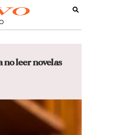
O
 no leer novelas