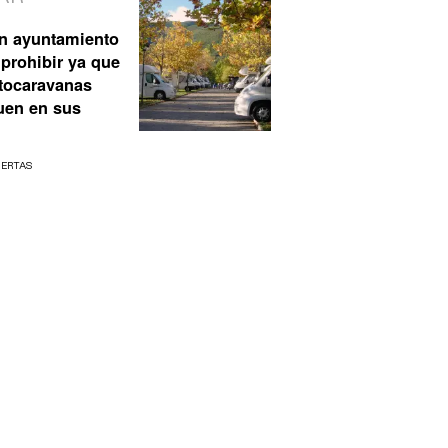
n ayuntamiento
prohibir ya que
utocaravanas
uen en sus
UERTAS