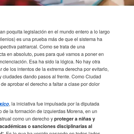
an poquita legislación en el mundo entero a lo largo
milenios) es una prueba más de que el sistema ha
ectiva patriarcal. Como se trata de una
fecta en absoluto, pues para qué vamos a poner en
cienciación. Esa ha sido la lógica. No hay otra
ar de los intentos de la extrema derecha por evitarlo,
y ciudades dando pasos al frente. Como Ciudad
de aprobar el derecho a faltar a clase por dolor
xico
, la iniciativa fue impulsada por la diputada
o de la formación de izquierdas Morena, en un
nstrual como un derecho y
proteger a niñas y
cadémicas o sanciones disciplinarias al
l
”. Es lo que ha venido pasando en todos lados