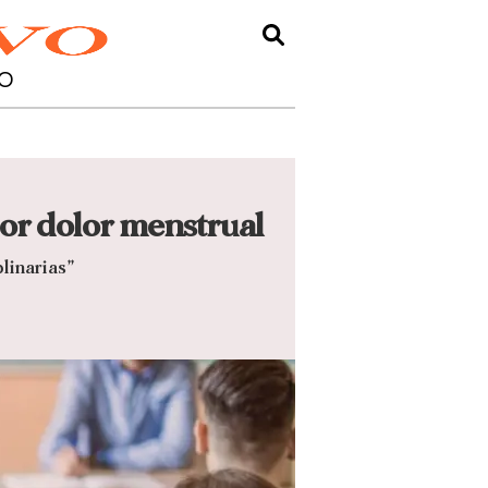
O
por dolor menstrual
linarias”