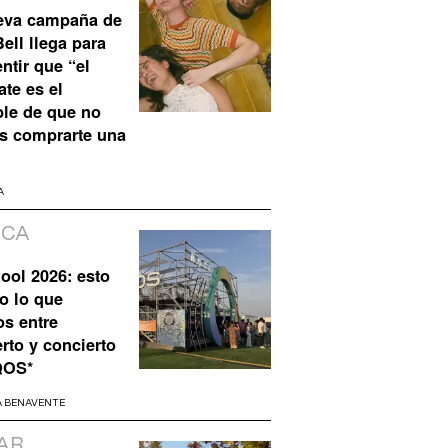
eva campaña de
ell llega para
ntir que “el
te es el
ble de que no
s comprarte una
A
ICA
ool 2026: esto
o lo que
os entre
rto y concierto
QOS*
A BENAVENTE
AR