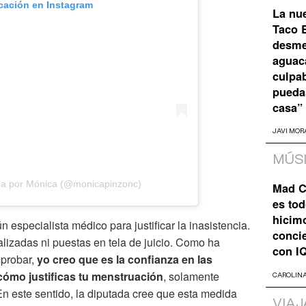
icación en Instagram
La nu
Taco B
desme
aguaca
culpa
pueda
casa”
JAVI MOR
MÚS
da por Mónica (@monicapinzonc)
Mad C
es tod
hicim
n especialista médico para justificar la inasistencia.
concie
alizadas ni puestas en tela de juicio. Como ha
con I
mprobar,
yo creo que es la confianza en las
cómo justificas tu menstruación
, solamente
CAROLIN
En este sentido, la diputada cree que esta medida
VIAJ