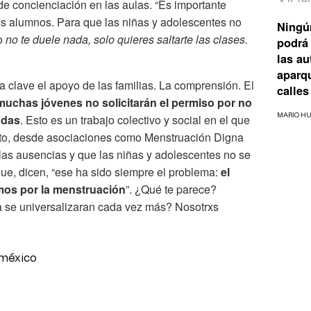
e concienciación en las aulas. “Es importante
 los alumnos. Para que las niñas y adolescentes no
Ningú
po
no te duele nada, solo quieres saltarte las clases.
podrá 
las a
aparq
clave el apoyo de las familias. La comprensión. El
calles
muchas jóvenes no solicitarán el permiso por no
MARIO H
odas
. Esto es un trabajo colectivo y social en el que
sto, desde asociaciones como Menstruación Digna
as ausencias y que las niñas y adolescentes no se
ue, dicen, “ese ha sido siempre el problema:
el
mos por la menstruación
”. ¿Qué te parece?
 se universalizaran cada vez más? Nosotrxs
 méxico