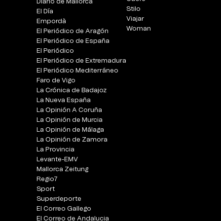
Diario de Mallorca
Stilo
El Día
Viajar
Empordà
Woman
El Periódico de Aragón
El Periódico de España
El Periódico
El Periódico de Extremadura
El Periódico Mediterráneo
Faro de Vigo
La Crónica de Badajoz
La Nueva España
La Opinión A Coruña
La Opinión de Murcia
La Opinión de Málaga
La Opinión de Zamora
La Provincia
Levante-EMV
Mallorca Zeitung
Regio7
Sport
Superdeporte
El Correo Gallego
El Correo de Andalucia