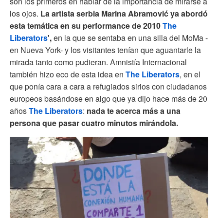
son los primeros en hablar de la importancia de mirarse a
los ojos.
La artista serbia Marina Abramović ya abordó
esta temática en su performance de 2010
The
Liberators
',
en la que se sentaba en una silla del MoMa -
en Nueva York- y los visitantes tenían que aguantarle la
mirada tanto como pudieran. Amnistía Internacional
también hizo eco de esta idea en
The Liberators
, en el
que ponía cara a cara a refugiados sirios con ciudadanos
europeos basándose en algo que ya dijo hace más de 20
años
The Liberators
:
nada te acerca más a una
persona que pasar cuatro minutos mirándola.