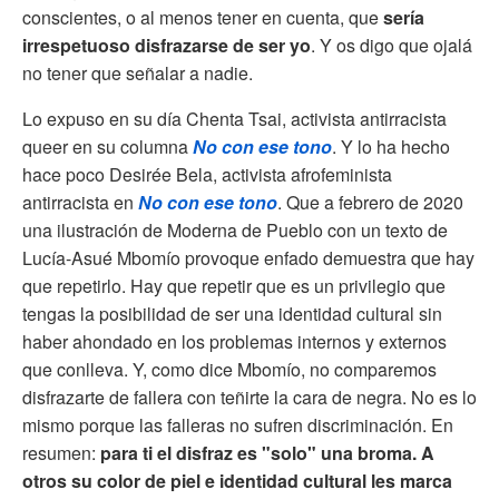
conscientes, o al menos tener en cuenta, que
sería
irrespetuoso disfrazarse de ser yo
. Y os digo que ojalá
no tener que señalar a nadie.
Lo expuso en su día Chenta Tsai, activista antirracista
queer en su columna
No con ese tono
. Y lo ha hecho
hace poco Desirée Bela, activista afrofeminista
antirracista en
No con ese tono
. Que a febrero de 2020
una ilustración de Moderna de Pueblo con un texto de
Lucía-Asué Mbomío provoque enfado demuestra que hay
que repetirlo. Hay que repetir que es un privilegio que
tengas la posibilidad de ser una identidad cultural sin
haber ahondado en los problemas internos y externos
que conlleva. Y, como dice Mbomío, no comparemos
disfrazarte de fallera con teñirte la cara de negra. No es lo
mismo porque las falleras no sufren discriminación. En
resumen:
para ti el disfraz es "solo" una broma. A
otros su color de piel e identidad cultural les marca