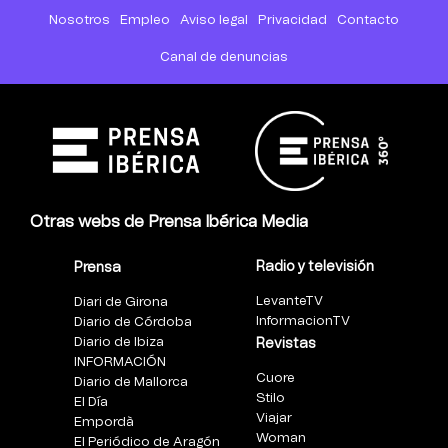
Nosotros
Empleo
Aviso legal
Privacidad
Contacto
Canal de denuncias
Otras webs de Prensa Ibérica Media
Radio y televisión
Prensa
LevanteTV
Diari de Girona
InformacionTV
Diario de Córdoba
Diario de Ibiza
Revistas
INFORMACIÓN
Cuore
Diario de Mallorca
Stilo
El Día
Viajar
Empordà
Woman
El Periódico de Aragón