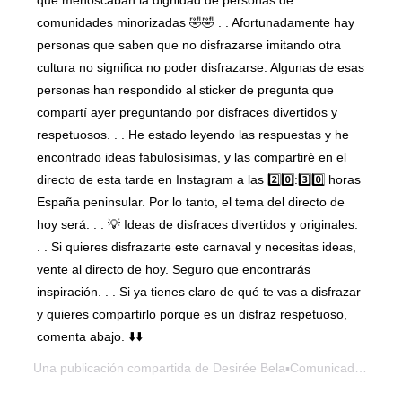
que menoscaban la dignidad de personas de
comunidades minorizadas 🤣🤣 . . Afortunadamente hay
personas que saben que no disfrazarse imitando otra
cultura no significa no poder disfrazarse. Algunas de esas
personas han respondido al sticker de pregunta que
compartí ayer preguntando por disfraces divertidos y
respetuosos. . . He estado leyendo las respuestas y he
encontrado ideas fabulosísimas, y las compartiré en el
directo de esta tarde en Instagram a las 2️⃣0️⃣:3️⃣0️⃣ horas
España peninsular. Por lo tanto, el tema del directo de
hoy será: . . 💡 Ideas de disfraces divertidos y originales.
. . Si quieres disfrazarte este carnaval y necesitas ideas,
vente al directo de hoy. Seguro que encontrarás
inspiración. . . Si ya tienes claro de qué te vas a disfrazar
y quieres compartirlo porque es un disfraz respetuoso,
comenta abajo. ⬇️⬇️
Una publicación compartida de
Desirée Bela▪️Comunicadora
@des