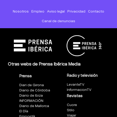
Nosotros
Empleo
Aviso legal
Privacidad
Contacto
Canal de denuncias
Otras webs de Prensa Ibérica Media
Radio y televisión
Prensa
LevanteTV
Diari de Girona
InformacionTV
Diario de Córdoba
Diario de Ibiza
Revistas
INFORMACIÓN
Cuore
Diario de Mallorca
Stilo
El Día
Viajar
Empordà