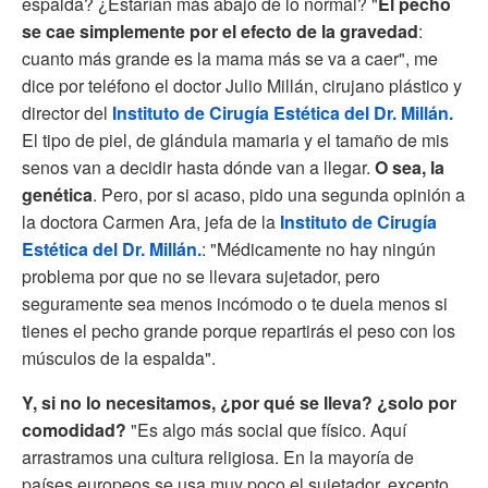
espalda? ¿Estarían más abajo de lo normal? "
El pecho
se cae simplemente por el efecto de la gravedad
:
cuanto más grande es la mama más se va a caer", me
dice por teléfono el doctor Julio Millán, cirujano plástico y
director del
Instituto de Cirugía Estética del Dr. Millán.
El tipo de piel, de glándula mamaria y el tamaño de mis
senos van a decidir hasta dónde van a llegar.
O sea, la
genética
. Pero, por si acaso, pido una segunda opinión a
la doctora Carmen Ara, jefa de la
Instituto de Cirugía
Estética del Dr. Millán.
: "Médicamente no hay ningún
problema por que no se llevara sujetador, pero
seguramente sea menos incómodo o te duela menos si
tienes el pecho grande porque repartirás el peso con los
músculos de la espalda".
Y, si no lo necesitamos, ¿por qué se lleva? ¿solo por
comodidad?
"Es algo más social que físico. Aquí
arrastramos una cultura religiosa. En la mayoría de
países europeos se usa muy poco el sujetador, excepto