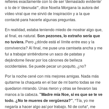
refieres exactamente con lo de ser 'demasiado evidente'
o lo de ir 'desnuda'", dice Noelia Morgana la autora del
vídeo viral que me sirvió de inspiración y a la que
contacté para hacerle algunas preguntas.
En realidad, estaba teniendo miedo de mostrar algo que,
al final, es natural.
Son pezones, lo extraño sería que
no tuviera.
Pero ¿dónde está el límite entre eso y la
convivencia? Al final, me puse una camiseta ancha y me
fui a trabajar sintiéndome un saco de patatas y
dejándome llevar por los cánones de belleza
occidentales. Se puede pecar un poquito, ¿no?
Por la noche cené con mis mejores amigas. Nada más
quitarme la chaqueta en el bar de mi barrio todas se me
quedaron mirando. Unas rieron y otras se llevaron las
manos a la cabeza.
"Madre mía Noe, si es que se te ve
todo. ¿No te mueres de vergüenza?"
, "Tía, yo me
negaría a hacer algo así por trabajo. Ni de coña", me