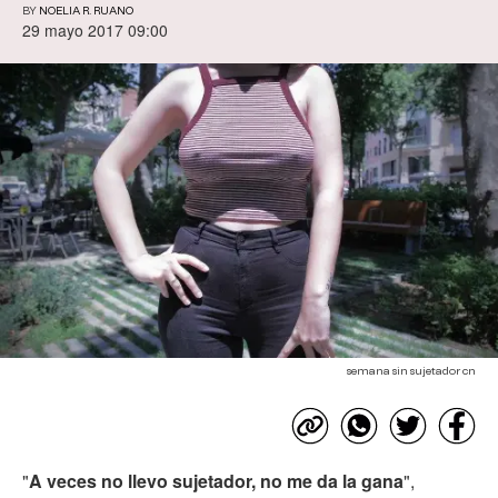
BY
NOELIA R. RUANO
29 mayo 2017 09:00
semana sin sujetador cn
"
A veces no llevo sujetador, no me da la gana
",