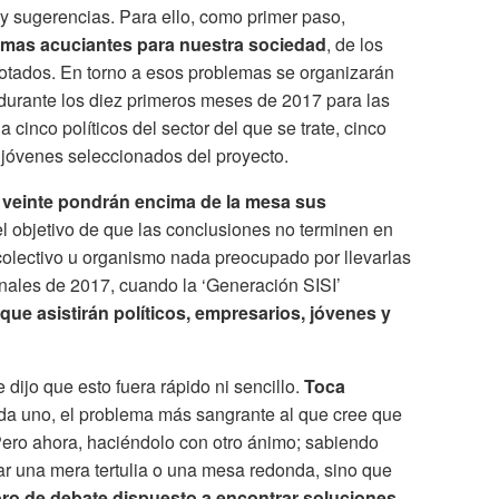
y sugerencias. Para ello, como primer paso,
emas acuciantes para nuestra sociedad
, de los
otados. En torno a esos problemas se organizarán
 durante los diez primeros meses de 2017 para las
 cinco políticos del sector del que se trate, cinco
 jóvenes seleccionados del proyecto.
 veinte pondrán encima de la mesa sus
el objetivo de que las conclusiones no terminen en
 colectivo u organismo nada preocupado por llevarlas
finales de 2017, cuando la ‘Generación SISI’
 que asistirán políticos, empresarios, jóvenes y
dijo que esto fuera rápido ni sencillo.
Toca
da uno, el problema más sangrante al que cree que
Pero ahora, haciéndolo con otro ánimo; sabiendo
car una mera tertulia o una mesa redonda, sino que
oro de debate dispuesto a encontrar soluciones.