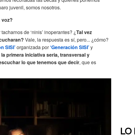
paro juvenil, somos nosotros.
a voz?
tacharnos de ‘ninis’ inoperantes? ¿
Tal vez
scucharan?
Vale, la respuesta es sí, pero... ¿cómo?
n SISI’
organizada por
‘Generación SISI’
y
a
la primera iniciativa seria, transversal y
escuchar lo que tenemos que decir
, que es
LO