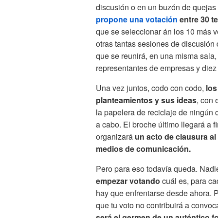
discusión o en un buzón de quejas 
propone una votación
entre 30 t
que se seleccionar án los 10 más v
otras tantas sesiones de discusión
que se reunirá, en una misma sala, a
representantes de empresas y diez
Una vez juntos, codo con codo,
los
planteamientos y sus ideas
, con 
la papelera de reciclaje de ningún
a cabo. El broche último llegará a 
organizará
un acto de clausura al
medios de comunicación.
Pero para eso todavía queda. Nadie 
empezar votando
cuál es, para ca
hay que enfrentarse desde ahora. 
que tu voto no contribuirá a convo
será el germen de un auténtico f