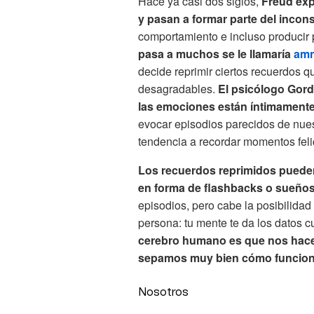
Hace ya casi dos siglos,
Freud exp
y pasan a formar parte del incons
comportamiento e incluso producir 
pasa a muchos se le llamaría
amn
decide reprimir ciertos recuerdos 
desagradables.
El psicólogo Gor
las emociones están íntimamente
evocar episodios parecidos de nue
tendencia a recordar momentos feli
Los recuerdos reprimidos pueden
en forma de flashbacks o sueños
episodios, pero cabe la posibilidad
persona: tu mente te da los datos c
cerebro humano es que nos hace
sepamos muy bien cómo funcion
Nosotros