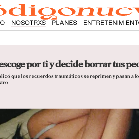
YO
NOSOTRXS
PLANES
ENTRETENIMIENT
scoge por ti y decide borrar tus pe
plicó que los recuerdos traumáticos se reprimen y pasan a fo
stro