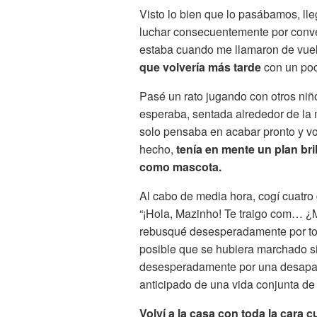
Visto lo bien que lo pasábamos, lle
luchar consecuentemente por conve
estaba cuando me llamaron de vuelt
que volvería más tarde
con un poco
Pasé un rato jugando con otros niño
esperaba, sentada alrededor de la m
solo pensaba en acabar pronto y v
hecho,
tenía en mente un plan br
como mascota.
Al cabo de media hora, cogí cuatro 
“¡Hola, Mazinho! Te traigo com… 
rebusqué desesperadamente por to
posible que se hubiera marchado s
desesperadamente por una desaparic
anticipado de una vida conjunta d
Volví a la casa con toda la cara c