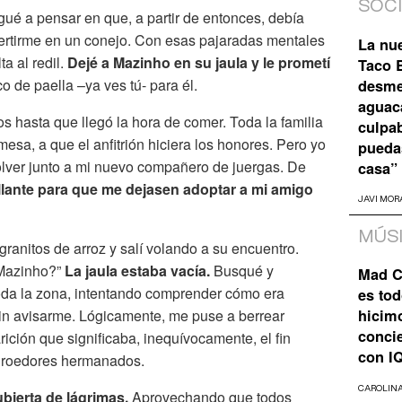
SOC
gué a pensar en que, a partir de entonces, debía
rtirme en un conejo. Con esas pajaradas mentales
La nu
a al redil.
Dejé a Mazinho en su jaula y le prometí
Taco B
 de paella –ya ves tú- para él.
desme
aguaca
s hasta que llegó la hora de comer. Toda la familia
culpa
esa, a que el anfitrión hiciera los honores. Pero yo
pueda
olver junto a mi nuevo compañero de juergas. De
casa”
illante para que me dejasen adoptar a mi amigo
JAVI MOR
MÚS
granitos de arroz y salí volando a su encuentro.
¿Mazinho?”
La jaula estaba vacía.
Busqué y
Mad C
da la zona, intentando comprender cómo era
es tod
in avisarme. Lógicamente, me puse a berrear
hicim
concie
ión que significaba, inequívocamente, el fin
con I
e roedores hermanados.
CAROLIN
ubierta de lágrimas.
Aprovechando que todos