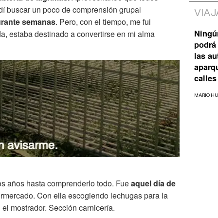
dí buscar un poco de comprensión grupal
VIAJ
urante semanas
. Pero, con el tiempo, me fui
Ningú
da, estaba destinado a convertirse en mi alma
podrá 
las a
aparq
calles
MARIO H
os años hasta comprenderlo todo. Fue
aquel día de
rmercado. Con ella escogiendo lechugas para la
 el mostrador. Sección carnicería.