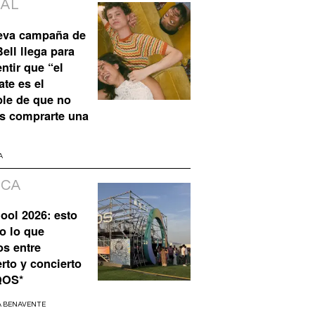
IAL
eva campaña de
ell llega para
ntir que “el
te es el
ble de que no
s comprarte una
A
ICA
ool 2026: esto
o lo que
os entre
rto y concierto
QOS*
A BENAVENTE