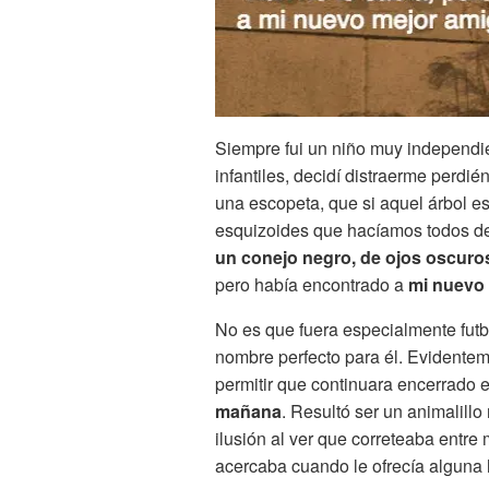
Siempre fui un niño muy independi
infantiles, decidí distraerme perdi
una escopeta, que si aquel árbol 
esquizoides que hacíamos todos de 
un conejo negro, de ojos oscuros
pero había encontrado a
mi nuevo 
No es que fuera especialmente futb
nombre perfecto para él. Evidentem
permitir que continuara encerrado 
mañana
. Resultó ser un animalill
ilusión al ver que correteaba entr
acercaba cuando le ofrecía alguna h