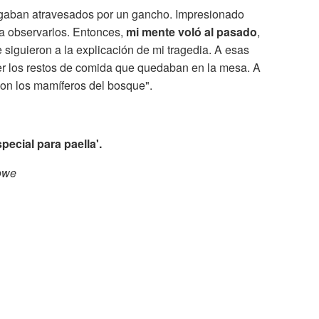
olgaban atravesados por un gancho. Impresionado
a observarlos. Entonces,
mi mente voló al pasado
,
e siguieron a la explicación de mi tragedia. A esas
ger los restos de comida que quedaban en la mesa. A
 con los mamíferos del bosque".
pecial para paella'.
rowe