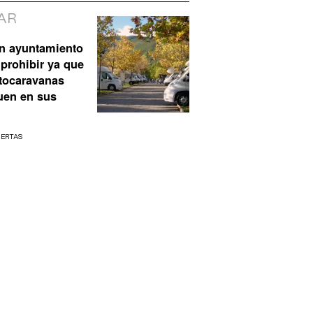
AR
n ayuntamiento
prohibir ya que
utocaravanas
uen en sus
UERTAS