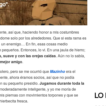
ente, así que, haciendo honor a mis costumbres
éndome solo por los alrededores. Que si esta rama es
es un enemigo… En fin, esas cosas medio
pequeños. Entonces, lo vi. En una jaula de hierro;
, suave y con las orejas caídas
. Aún no lo sabía,
mejor amigo
.
olero, pero se me ocurrió que
Mazinho
era el
ente, ahora éramos socios, así que no podía
en su pequeño presidio.
Jugamos durante toda la
o moderadamente inteligente, y yo me moría de
e mis piernas con movimientos torpones y que se
LO
ierbecita fresca.