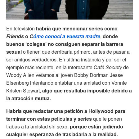
En televisión
habría que mencionar series
como
Friends
o
C
ómo conocí a vuestra madre
,
donde
buenos ‘colegas’ no consiguen separar la barrera
sexual
o tienen que derribarla primero, antes de pasar a
ser amigos verdaderos. En última instancia y por ser el
ejemplo más reciente, en la interesante C
afé Society
de
Woody Allen veíamos al joven Bobby Dorfman Jesse
Eisenberg intentando entablar una amistad con Vonnie
Kristen Stewart,
algo que resultaba imposible debido a
la atracción mutua.
Habría que redactar una petición a Hollywood para
terminar con estas películas y series
que le ponen
trabas a la amistad sin sexo,
porque están
jodiendo
cualquier esperanza de trasladarla a la realidad.