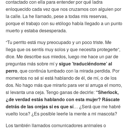
contactado con ella para entender por qué ladra
enloquecido cada vez que nos cruzamos con alguien por
la calle. La he llamado, pese a todas mis reservas,
porque el trabajo con su etólogo había llegado a un punto
muerto y estaba desesperada.
“Tu perrito está muy preocupado y un poco triste. Me
llega que os sentís muy solos y que necesita protegerte”,
dice. Me describe sus miedos, luego me hace un par de
preguntas más sobre mí y
sigue ’traduciéndome’ al
perro
, que continúa tumbado con la mirada perdida. Por
momentos no sé si está hablando de él, de mí, o de los
dos. No hago más que mirarlo para ver si arruga el morro,
si levanta una ceja. Tengo ganas de decirle:
“Sherlock,
¿de verdad estás hablando con esta mujer? Ráscate
detrás de las orejas si es que sí
… ¿Será que me habré
vuelto loca? ¿Es posible leerle la mente a mi mascota?
Los también llamados comunicadores animales o