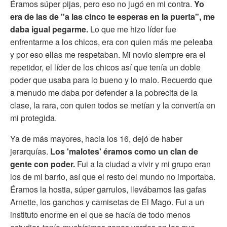
Éramos súper pijas, pero eso no jugó en mi contra.
Yo
era de las de "a las cinco te esperas en la puerta", me
daba igual pegarme.
Lo que me hizo líder fue
enfrentarme a los chicos, era con quien más me peleaba
y por eso ellas me respetaban. Mi novio siempre era el
repetidor, el líder de los chicos así que tenía un doble
poder que usaba para lo bueno y lo malo. Recuerdo que
a menudo me daba por defender a la pobrecita de la
clase, la rara, con quien todos se metían y la convertía en
mi protegida.
Ya de más mayores, hacia los 16, dejó de haber
jerarquías.
Los 'malotes' éramos como un clan de
gente con poder.
Fui a la ciudad a vivir y mi grupo eran
los de mi barrio, así que el resto del mundo no importaba.
Éramos la hostia, súper garrulos, llevábamos las gafas
Arnette, los ganchos y camisetas de El Mago. Fui a un
instituto enorme en el que se hacía de todo menos