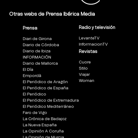
Otras webs de Prensa Ibérica Media
Radio y televisión
Prensa
LevanteTV
Diari de Girona
InformacionTV
Diario de Córdoba
Diario de Ibiza
Revistas
INFORMACIÓN
Cuore
Diario de Mallorca
Stilo
El Día
Viajar
Empordà
Woman
El Periódico de Aragón
El Periódico de España
El Periódico
El Periódico de Extremadura
El Periódico Mediterráneo
Faro de Vigo
La Crónica de Badajoz
La Nueva España
La Opinión A Coruña
La Opinión de Murcia