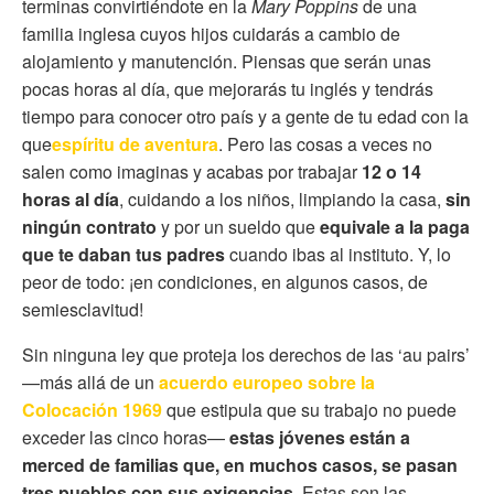
terminas convirtiéndote en la
Mary Poppins
de una
familia inglesa cuyos hijos cuidarás a cambio de
alojamiento y manutención. Piensas que serán unas
pocas horas al día, que mejorarás tu inglés y tendrás
tiempo para conocer otro país y a gente de tu edad con la
que
espíritu de aventura
. Pero las cosas a veces no
salen como imaginas y acabas por trabajar
12 o 14
horas al día
, cuidando a los niños, limpiando la casa,
sin
ningún contrato
y por un sueldo que
equivale a la paga
que te daban tus padres
cuando ibas al instituto. Y, lo
peor de todo: ¡en condiciones, en algunos casos, de
semiesclavitud!
Sin ninguna ley que proteja los derechos de las ‘au pairs’
—más allá de un
acuerdo europeo sobre la
Colocación 1969
que estipula que su trabajo no puede
exceder las cinco horas—
estas jóvenes están a
merced de
familias que, en muchos casos, se pasan
tres pueblos con sus exigencias
. Estas son las