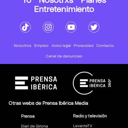
Yo
Nosotrxs
Planes
Entretenimiento
Nosotros
Empleo
Aviso legal
Privacidad
Contacto
Canal de denuncias
Otras webs de Prensa Ibérica Media
Radio y televisión
Prensa
LevanteTV
Diari de Girona