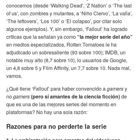
conocemos (desde ‘Walking Dead’, ‘Z Nation’ o ‘The last
of us’, con zombies y mutantes, a ‘Niño Ciervo’, ‘La valla’,
‘The leftovers’, ‘Los 100’ o ‘El colapso’, por citar solo
algunos ejemplos). Y, sin embargo, ‘Fallout’ ha logrado
críticas que la señalan ya como
“la mejor serie del año”
en medios especializados, Rotten Tomatoes le ha
adjudicado un sobresaliente (93 sobre 100); IMDB, un
notable muy alto (8,7 sobre 10), lo usuarios de Google,
un 4,8 sobre 5 y Film Affinity, un 7,7 sobre 10. Nada mal,
vamos.
¿Qué tiene ‘Fallout’ para haber convencido a
gamers
y
no
gamers
(pero sí amantes de la ciencia ficción)
de
que es una de las mejores series del momento en
plataformas? No hay una sola razón:
Razones para no perderte la serie