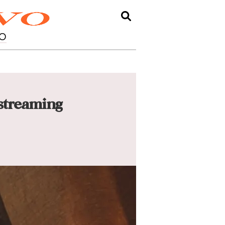
O
 streaming