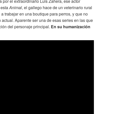
a por el extraordinario Luis Zahera, ese actor
n esta
Animal
, el gallego hace de un veterinario rural
a trabajar en una boutique para perros, y que no
 actual. Aparente ser una de esas series en las que
ión del personaje principal.
En su humanización