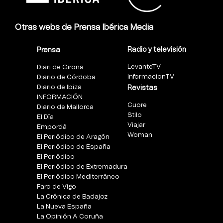
Otras webs de Prensa Ibérica Media
Radio y televisión
Prensa
LevanteTV
Diari de Girona
InformacionTV
Diario de Córdoba
Diario de Ibiza
Revistas
INFORMACIÓN
Cuore
Diario de Mallorca
Stilo
El Día
Viajar
Empordà
Woman
El Periódico de Aragón
El Periódico de España
El Periódico
El Periódico de Extremadura
El Periódico Mediterráneo
Faro de Vigo
La Crónica de Badajoz
La Nueva España
La Opinión A Coruña