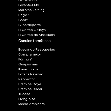
La Provincia
Levante-EMV
Mallorca Zeitung
Regio7
Sport
Superdeporte
El Correo Gallego
El Correo de Andalucia
Canales temáticos
Buscando Respuestas
Compramejor
Fórmula1
Guapisimas
Iberempleos
Loteria Navidad
Neomotor
Premios Goya
Premios Oscar
Tucasa
Living Ibiza
Medio Ambiente