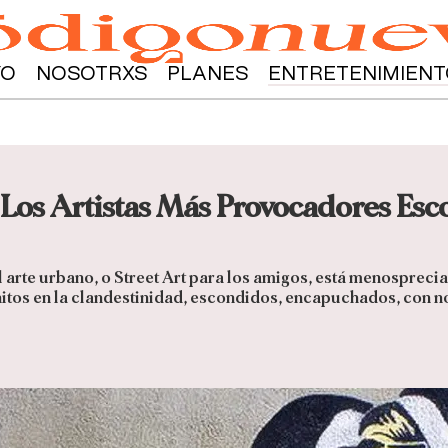
YO
NOSOTRXS
PLANES
ENTRETENIMIENT
 Los Artistas Más Provocadores Esc
l arte urbano, o Street Art para los amigos, está menosprecia
tos en la clandestinidad, escondidos, encapuchados, con no