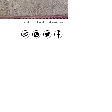
graffitis mileniales codigo nuevo