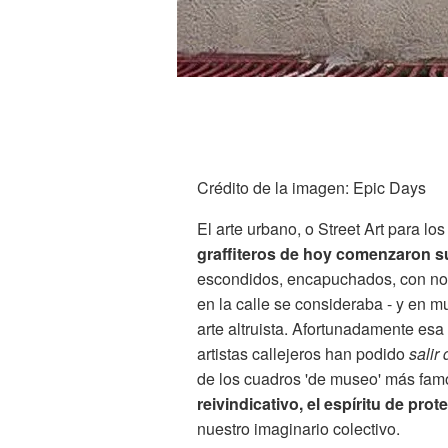
Crédito de la imagen: Epic Days
El arte urbano, o Street Art para l
graffiteros de hoy comenzaron su
escondidos, encapuchados, con noct
en la calle se consideraba - y en m
arte altruista. Afortunadamente es
artistas callejeros han podido
salir
de los cuadros 'de museo' más famo
reivindicativo, el espíritu de prot
nuestro imaginario colectivo.