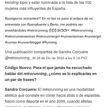
trending topic
y estar nominada a la lista de las 100
mujeres más influyentes de España.
Buongiorno inocentes!!! En mi bio os paso el enlace de mi
entrevista con Buenafuente y Berto, me podréis ver
enseñándoles #retrorunning ☝☝☝😘📺📺🏃 #Retrorunning
#retrorunnerwoman #retrorunnergirl #runnerwoman #runnergirl
#runner #runnerblogger #Running
Una publicación compartida de Sandra Corcuera
@retrorunning_ el
28 de Dic de 2016 a las 6:16 PST
Código Nuevo: Para el que jamás ha escuchado
hablar del
retrorunning
, ¿cómo se lo explicarías en
un par de frases?
Sandra Corcuera:
El retrorunning es una modalidad
atlética que consiste en correr hacia atrás o de espaldas.
Nació como deporte en el año 2005, cuando atletas