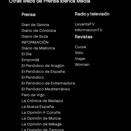
Otras webs de Prensa Ibérica Media
Radio y televisión
Prensa
LevanteTV
Diari de Girona
InformacionTV
Diario de Córdoba
Diario de Ibiza
Revistas
INFORMACIÓN
Cuore
Diario de Mallorca
Stilo
El Día
Viajar
Empordà
Woman
El Periódico de Aragón
El Periódico de España
El Periódico
El Periódico de Extremadura
El Periódico Mediterráneo
Faro de Vigo
La Crónica de Badajoz
La Nueva España
La Opinión A Coruña
La Opinión de Murcia
La Opinión de Málaga
La Opinión de Zamora