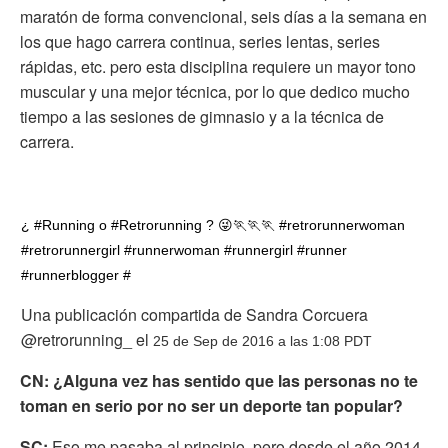
maratón de forma convencional, seis días a la semana en
los que hago carrera continua, series lentas, series
rápidas, etc. pero esta disciplina requiere un mayor tono
muscular y una mejor técnica, por lo que dedico mucho
tiempo a las sesiones de gimnasio y a la técnica de
carrera.
¿ #Running o #Retrorunning ? 😜🏃🏃🏃 #retrorunnerwoman
#retrorunnergirl #runnerwoman #runnergirl #runner
#runnerblogger #
Una publicación compartida de Sandra Corcuera
@retrorunning_ el
25 de Sep de 2016 a las 1:08 PDT
CN: ¿Alguna vez has sentido que las personas no te
toman en serio por no ser un deporte tan popular?
SC:
Eso me pasaba al principio, pero desde el año 2014