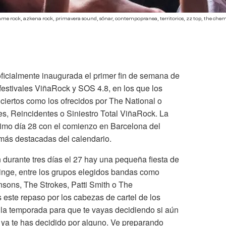
derrame rock, azkena rock, primavera sound, sónar, contempopranea, territorios, zz top, the chemi
ficialmente inaugurada el primer fin de semana de
festivales ViñaRock y SOS 4.8, en los que los
nciertos como los ofrecidos por The National o
, Reincidentes o Siniestro Total ViñaRock. La
óximo día 28 con el comienzo en Barcelona del
más destacadas del calendario.
 durante tres días el 27 hay una pequeña fiesta de
inge, entre los grupos elegidos bandas como
hnsons, The Strokes, Patti Smith o The
este repaso por los cabezas de cartel de los
e la temporada para que te vayas decidiendo si aún
i ya te has decidido por alguno. Ve preparando