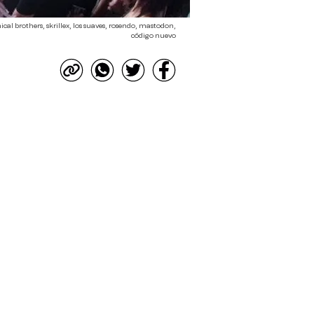
cal brothers, skrillex, los suaves, rosendo, mastodon,
código nuevo