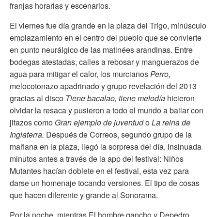
franjas horarias y escenarios.
El viernes fue día grande en la plaza del Trigo, minúsculo
emplazamiento en el centro del pueblo que se convierte
en punto neurálgico de las matinées arandinas. Entre
bodegas atestadas, calles a rebosar y manguerazos de
agua para mitigar el calor,
los murcianos
Perro,
melocotonazo apadrinado y grupo revelación del 2013
gracias al disco
Tiene bacalao, tiene melodía
hicieron
olvidar la resaca y pusieron a todo el mundo a bailar con
jitazos como
Gran ejemplo de juventud
o
La reina de
Inglaterra.
Después de Correos, segundo grupo de la
mañana en la plaza, llegó la sorpresa del día, insinuada
minutos antes a través de la app del festival: Niños
Mutantes hacían doblete en el festival, esta vez para
darse un homenaje tocando versiones. El tipo de cosas
que hacen diferente y grande al Sonorama.
Por la noche, mientras El hombre gancho y Depedro