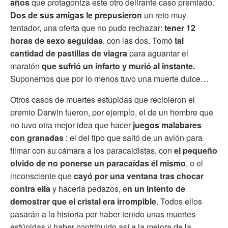
años
que protagoniza este otro delirante caso premiado.
Dos de sus amigas le prepusieron
un reto muy
tentador, una oferta que no pudo rechazar:
tener 12
horas de sexo seguidas
, con las dos. Tomó
tal
cantidad de pastillas de viagra
para aguantar el
maratón
que sufrió un infarto y murió al instante.
Suponemos que por lo menos tuvo una muerte dulce…
Otros casos de muertes estúpidas que recibieron el
premio Darwin fueron, por ejemplo, el de un hombre que
no tuvo otra mejor idea que hacer
juegos malabares
con granadas
; el del tipo que saltó de un avión para
filmar con su cámara a los paracaidistas, con
el pequeño
olvido de no ponerse un paracaídas él mismo
, o el
inconsciente que
cayó por una ventana tras chocar
contra ella
y hacerla pedazos, e
n un intento de
demostrar que el cristal era irrompible
. Todos ellos
pasarán a la historia por haber tenido unas muertes
estúpidas y haber contribuido así a la mejora de la