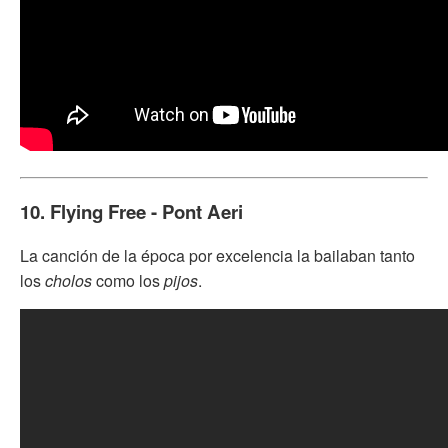
10. Flying Free - Pont Aeri
La canción de la época por excelencia la bailaban tanto
los
cholos
como los
pijos
.