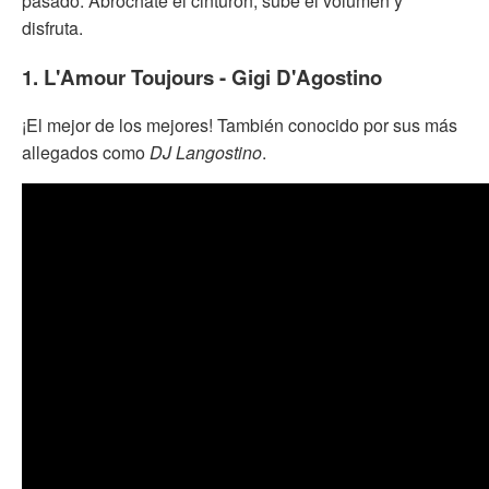
pasado. Abróchate el cinturón, sube el volumen y
disfruta.
1. L'Amour Toujours - Gigi D'Agostino
¡El mejor de los mejores! También conocido por sus más
allegados como
DJ Langostino
.