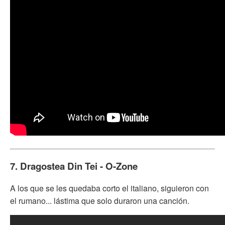
7. Dragostea Din Tei - O-Zone
A los que se les quedaba corto el italiano, siguieron con
el rumano... lástima que solo duraron una canción.