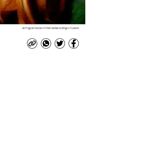
amigos locos mileniales codigo nuevo