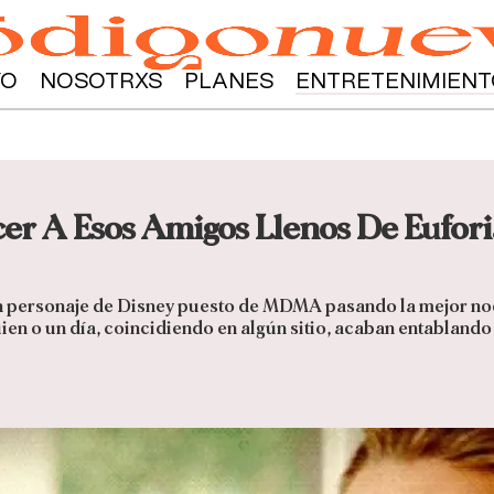
YO
NOSOTRXS
PLANES
ENTRETENIMIENT
cer A Esos Amigos Llenos De Eufor
n personaje de Disney puesto de MDMA pasando la mejor noc
uien o un día, coincidiendo en algún sitio, acaban entabland